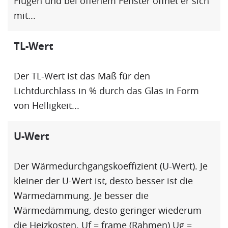
Flügen und bei offenem Fenster öffnet er sich
mit...
TL-Wert
Der
TL-Wert
ist das Maß für den
Lichtdurchlass in % durch das Glas in Form
von Helligkeit...
U-Wert
Der Wärmedurchgangskoeffizient (
U-Wert
). Je
kleiner der
U-Wert
ist, desto besser ist die
Wärmedämmung
. Je besser die
Wärmedämmung
, desto geringer wiederum
die Heizkosten.
Uf
= frame (Rahmen)
Ug
=