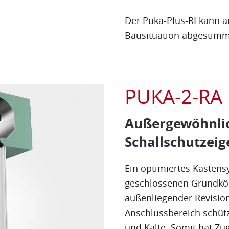
Der Puka-Plus-RI kann a
Bausituation abgestimm
PUKA-2-RA 
Außergewöhnli
Schallschutzei
Ein optimiertes Kasten
geschlossenen Grundkö
außenliegender Revision
Anschlussbereich schüt
und Kälte. Somit hat Zu