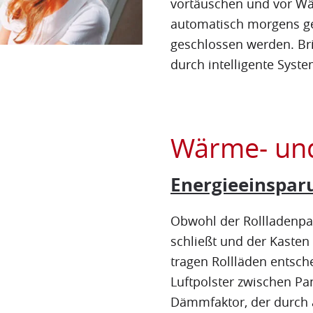
vortäuschen und vor Wä
automatisch morgens g
geschlossen werden. Br
durch intelligente Sys
Wärme- un
Energieeinspar
Obwohl der Rollladenpan
schließt und der Kasten
tragen Rollläden entsc
Luftpolster zwischen Pa
Dämmfaktor, der durch 