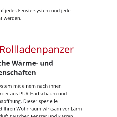
uf jedes Fenstersystem und jede
t werden.
Rollladenpanzer
che Wärme- und
genschaften
system mit einem nach innen
rper aus PUR-Hartschaum und
söffnung. Dieser spezielle
zt Ihren Wohnraum wirksam vor Lärm
gluft zwischen Fenster und Kasten